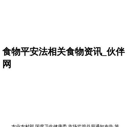
食物平安法相关食物资讯_伙伴
网
农业农村部 国度卫生健康委 市场监管总局通知布告 第