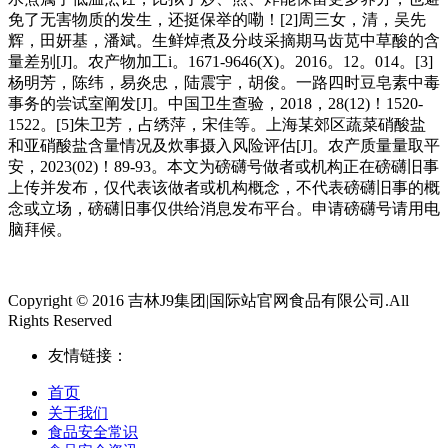
免了无害物质的发生，还挺保举的嘞！[2]周三女，清，吴先
辉，田妍基，潘斌。生鲜焯煮及分歧采摘期马齿苋中草酸的含
量差别[J]。农产物加工i。1671-9646(X)。2016。12。014。[3]
杨明芳，陈纬，易炎忠，陆震宇，胡俊。一路四时豆皂素中毒
事务的尝试室阐发[J]。中国卫生查验，2018，28(12)！1520-
1522。[5]朱卫芳，占绣萍，宋佳等。上海某郊区蔬菜硝酸盐
和亚硝酸盐含量情况及炊事摄入风险评估[J]。农产质量量取平
安，2023(02)！89-93。本文为磅礴号做者或机构正在磅礴旧事
上传并发布，仅代表该做者或机构概念，不代表磅礴旧事的概
念或立场，磅礴旧事仅供给消息发布平台。申请磅礴号请用电
脑拜候。
Copyright © 2016 吉林J9集团|国际站官网食品有限公司.All
Rights Reserved
友情链接：
首页
关于我们
食品安全常识