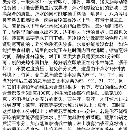
失殆尽，一般焯水1～2分钟即可。排骨、羊肉、猪大肠等动物
性食物，可能会照顾血污或异味，焯水能减轻它们的影响，提
高菜肴的质量。焯水的同时能够插手料酒、喷鼻叶、八角等喷
鼻辛料去腥增喷鼻。肉类食物需要冷水下锅，有帮于撇去血
沫。若是滚水下锅会让肉概况的卵白量变性，最外层间接熟
了，导致里面的血水出不来，达不到去血污的目标，口感也欠
好。蔬菜则需要等水开再下锅。但冷焯会导致蔬菜的物理布局
遭到尽可能的，养分物质流失较多。水最好能覆没食材，如许
能插手食材后，锅里的水能正在短时间内再次沸腾，缩短烹饪
时间，削减养分流失。对于叶菜类大多只需要焯水1分钟即
可，别的先焯水再切菜，焯好后立即放正在冷水中降温，沥干
即可，不要过度挤压，避免养分流失。这是由于焯水1分钟的
环境下，竹笋、茭白总草酸去除率别离为60%、10。7%，而
煮3分钟后二者的总草酸去除率别离为63。9%、31。7%。同
时它们本身怕热的维生素含量也很少，竹笋、茭白的维生素C
含量都仅为5毫克/100克，维生素B族都不跨越0。1毫克/100
克，不消担忧这类养分的丧失。西兰花、菜花、木耳焯水1～2
分钟即可；荸荠、莲藕等要滚水焯1分钟以上；豆角、四时豆
这类焯水10分钟以上；鲜黄花菜焯水3～5分钟。若是你不晓得
要吃的蔬菜能否需要焯水，那干脆就做水煮菜吧。蔬菜出锅之
后沥干水分，加点蒸鱼豉油或生抽，淋上喷鼻油或亚麻籽油，
水煮属于低温烹饪，比拟于炒、煎、炸能保留更多养分，也避