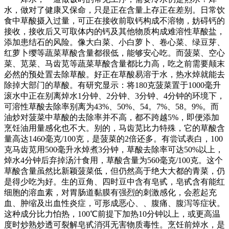
水，做对了健康又保命，只是正在含量上存正在差别。日常饮
食中草酸摄入过量，可正在接收前取钙构成不溶物，妨碍钙的
接收，接收后又可取体内的钙及其他物质构成难溶性草酸盐，
添加患结石的风险。像大白菜、小白萝卜、卷心菜、绿豆芽、
红萝卜缨等蔬菜草酸含量都很低，能够安心吃。而菠菜、空心
菜、苋菜、马齿苋等蔬菜草酸含量都比力高，吃之前需要颠末
必然的预处置去除草酸。好正在草酸易溶于水，热水焯就能去
除掉大部门的草酸。有研究显示：将180克菠菜置于1000毫升
滚水中正在别离焯水1分钟、2分钟、3分钟、4分钟的环境下，
可溶性草酸去除率别离为43%、50%、54。7%、58。9%。而
油炒对菠菜中草酸的去除率并不高，都不跨越5%，即便添加
烹饪油用量感化也不大。别的，马齿苋比力特殊，它的草酸含
量高达1460毫克/100克，是菠菜的2倍还多。有尝试表白，100
克马齿苋用500毫升水焯煮3分钟，草酸去除率可达50%以上，
焯水4分钟后弃掉汤汁食用，草酸含量为560毫克/100克。这个
草酸含量虽然比新颖菠菜低，但仍然高于绝大大都的青菜，仍
是得少吃为好。生的豆角、四时豆中含有皂甙，皂甙含有能红
细胞的溶血素，对胃肠道黏膜有强烈的刺激感化，会惹起充
血、肿缩及出血性炎症，可形成恶心、、腹痛、腹泻等症状。
这种成分比力怕热，100℃前提下加热10分钟以上，或更高温
度时炒熟炒透可裂解皂甙消弭无害物质毒性。烹饪前焯水，是