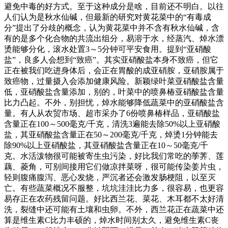
避免中毒的好方式。至于这种成分是啥，目前还不明白。以往
人们认为是秋水仙碱，但最新的研究对黄花菜中的“有毒成
分”提出了分歧的概念，认为黄花菜中并不含有秋水仙碱，含
有的是多个化合物的共流出组分，易溶于水，经蒸汽、焯水漂
烫能够分化，滚水处置3～5分钟可平安食用。提到“亚硝酸
盐”，良多人会想到“致癌”。其实亚硝酸盐本身不致癌，但它
正在被我们吃进身体后，会正在胃酸的成亚硝胺，亚硝胺属于
致癌物，过量摄入会添加健康风险。新颖绿叶菜亚硝酸盐含量
低，亚硝酸盐含量添加，别的，叶菜中的喷鼻椿亚硝酸盐含量
比力凸起。不外，别担忧，焯水能够降低蔬菜中的亚硝酸盐含
量。有人从农贸市场、超市采办了6份喷鼻椿样品，亚硝酸盐
含量正在100～500毫克/千克，清洗3遍能去除50%以上亚硝酸
盐，其亚硝酸盐含量正在50～200毫克/千克，焯烫1分钟能去
除90%以上亚硝酸盐，其亚硝酸盐含量正在10～50毫克/千
克。水活泼物很可能被寄生虫污染，好比我们常吃的荸荠、莲
藕、菱角，可别间接用它们做凉拌菜呀，很可能传染姜片虫，
轻则腹痛腹泻、恶心发烧，严沉者还会激发肠梗阻，以至灭
亡。有些蔬菜概况不服整，坑坑洼洼比力多，很容易，也更容
易存正在农药残留问题。好比西兰花、菜花、木耳都不太好清
洗，裂缝中还可能有土壤和虫卵。不外，西兰花正在蔬菜中还
算是维生素C比力丰硕的，焯水时间别太久，避免维生素C丧