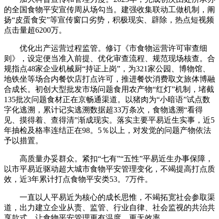
的全国食物平安宣传周从场勾当。建强收集联动工做机制，阐
扬“皮蛋食安”等宣传窗口劣势，积极现实、辟除，热点短视频
点击量超6200万。
优化出产运营过程监管。修订《市食物运营许可审查细
则》，设定便当准入前提、优化审查流程、规范现场核查。合
规指点48家企业机械厨“持证上岗”，为321家公园、博物馆、
地铁坐等场合内餐饮店打点许可，推进餐饮消费取文旅体博融
合成长。初创大型批发市场问题食用农产物“红灯”机制，堵截
135批次问题食材正在京畅通渠道。以猪肉为“小暗语”试点数
字化逃溯，累计记实逃溯数据超33万条次，食物逃溯“看得
见、摸得着、查得清”渐成现实。落实主要平易近生实事，近5
年抽检及格率连结正在98。5％以上，对发觉的问题产物依法
予以措置。
高质量办妥群众。紧扣“七有”“五性”平易近生办事保障，
以市平易近驱动超大城市食物平安管理变化，不竭提高打点质
效，近3年累计打点食物平安类53。7万件。
一直以人平易近为核心的成长思惟，不竭拓宽社会参取渠
道，出力建立企业从责、监管、行业自律、社会监视的共治共
享款式，让食物平安管理更有温度、更无效率。