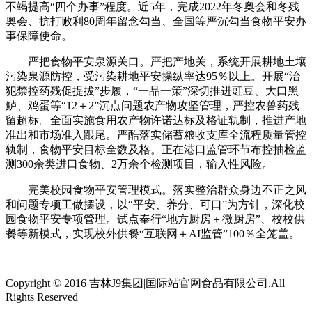
不竭提高“四个办事”程度。近5年，完成2022年冬奥会和冬残
奥会、抗打败利80周年留念勾当、全国等严沉勾当食物平安办
事保障使命。
严把食物平安泉源关口。严把产地关，系统开展耕地土壤
污染泉源防控，受污染耕地平安操纵率达95％以上。开展“治
犯禁控药残促提拔”步履，“一品一策”深切推进豇豆、大口黑
鲈、鸡蛋等“12＋2”沉点问题农产物攻坚管理，严控农兽药残
留超标。全面实施食用农产物许诺达标及格证轨制，推进产地
准出和市场准入跟尾。严酷落实储蓄粮收支库全流程质量管控
轨制，食物平安目标全数及格。正在港口监管环节布控抽检监
测300余类进口食物、2万余个检测项目，输入性风险。
完美校园食物平安管理模式。落实整治群众身边不正之风
和问题专项工做摆设，以“平安、养分、可口”为方针，深化校
园食物平安专项管理。试点奉行“地方厨房＋微厨房”、校校供
餐等新模式，实现校外供餐“互联网＋AI监管”100％全笼盖。
Copyright © 2016 吉林J9集团|国际站官网食品有限公司.All
Rights Reserved