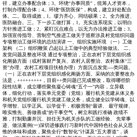
径，建立办事配合体；3。环绕“办事同质”，统筹人才资本，
打制办理配合体；4。环绕“医防医保”，构成，建立好处配合
体。二。取得成效，1。缪力齐心、同结硕果；2。全力推进、
医防融合。三。下一步工做打算，1。充实连系现实，以明白
方针推进工做；2。紧盯沉点难点，以无力办法推进工做；3。
加强宣传指导、营制空气推进工做关于巡察涉及村党组织问题
专项整治工做环境的总结演讲 一、组织实施环境 （一）工做
架构 （二）组织鞭策 凸起以上工做中的典型经验做法。 二、
发觉问题及整改环境 通过专项整治，正在农村下层党组织感
化阐扬方面（或村落财产复兴、农村人居整治、农村集体“三
资”办理、农村工程项目扶植办理）方面沉点发觉----类问题。
（一）正在农村下层党组织感化阐扬方面。采纳的次要整改办
法是，+++++++++，目前++类问题已完成整改，取得哪些阶
段性结果，成立哪些聚焦凝心铸魂“五个一”内容，立异载
体，细化行动，落实单元党委（党组）履行机关党建从体义务
和机关党组织履行机关党建工做义务，成立健全以学铸魂、以
学增智、以学正风、以学促干，积极营制“最讲、 最守规律、
唯实惟先、善做善成”的干事空气，树立和践行准确 政绩不
雅，打制勤廉并沉、担任无为机关步队的工做经验、 先辈事
迹、做法案例(一)深切进修践行习新时代中国特色社会从义思
惟的体味和成效，聚焦全行“数智化”计谋及“五大赛道”，谈