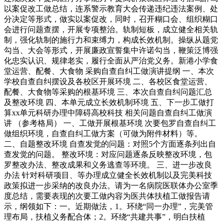
以案促改工做总结，连系警示教育大会传递违纪违法案例、处
分决定等形式，做实以案促改，同时，召开糊口会、组织糊口
会进行问题查摆，开展专项整治。轨制短板，成立健全相关轨
制，强化轨制的施行力和束缚力，构成长效机制。操纵从题党
勾当、大会等形式，开展廉政宣誓集中许诺勾当，鞭策泛博强
化忠实认识、规律老实，履行全面从严治党义务。新港小学食
堂运营、配餐、大食物 采购自查自纠工做演讲提纲 一、本次
学校自查自纠摆设及各校区开展环境 二、各校区食堂运营、
配餐、大食物等采购的根基环境 三、本次自查自纠问题汇总
及整改环境 四、本单元成立长效机制环境 五、下一步工做打
算xx单元科研办理中障碍高校科技 相关问题自查自纠工做演
讲 （参考格局） 一、工做开展根基环境 次要包罗自查自纠工
做组织环境，自查自纠工做方案（可做为附件材料）等。
二、自题整改环境 自查发觉的问题：对照5个方面逐条列出自
查发觉的问题。 整改环境：对应问题逐条反映整改环境，包
罗整改办法、整改成果和义务逃查等环境。 三、进一步改良
办法 针对科研项目、等办理成立健全长效机制以及完美科技
政策拟进一步采纳的改良办法。请为一名病院医联体办公室季
度总结，需要表现的次要工做内容为医共体扶植工做报告请
示，纲领如下：一。近期做法，1。环绕“同一办理”，完美管
理布局，扶植义务配合体；2。环绕“共建共事”，明白扶植