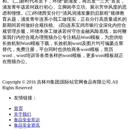
和。 (二)新时代布景下，环绕“新浦发，再出发”“三大”宣贯，
浦发青年该若何践行初心、立脚岗亭立功、展示芳华风度的思
虑和憧憬。(三)环绕西安分行“清风润浦发廉韵启新程”规律教
育从题，浦发青年连系小我工做现实，正在分行高质量成长的
新期间若何做好合规扶植。 (四)连系宝鸡市银行业深化内控合
规管理步履，环绕本身工做谈若何守住金融风险底线，如何鞭
策我行内控合规办理熊猫办公专注精品Word模板，为您供给
长效机制Word模板下载，长效机制word及图片均可编纂点窜
替代，免费注册，平台同时也供给商务word模板，简历
word，word培训等各类各样的word模板，更多word模板就正
在熊猫办公。
Copyright © 2016 吉林J9集团|国际站官网食品有限公司.All
Rights Reserved
友情链接：
首页
关于我们
食品安全常识
食品安全资讯