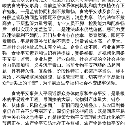
峻的食物平安形势，当前监管体系体例机制和能力扶植仍存正
在短板。一是监管协同机制不敷顺畅。食物平安涉及多部分，
分段监管取协同监管跟尾不敷慎密，消息共享、结合法律不敷
高效，下层监管力量亏弱、专业人员不脚、检测能力和配备畅
后，难以实现全笼盖监管。二是违法成本仍然偏低。惩罚力度
取违法获利不婚配，部门从业者心存侥幸、屡查屡犯，跟尾不
敷顺畅，平易近事补偿机制不完美，消费者成本高、难度大。
三是社会共治款式尚未完全构成。企业自律不脚、行业束缚不
强，食物平安素养和认识有待提拔，赞扬举报、监视感化阐扬
不充实，监管、企业从责、行业自律、社会监视的全社会共治
合力仍需加强。义务沉于泰山。当前食物平安范畴的凸起问
题，具有持久性、复杂性、阶段性特征，必需严字当头、标本
兼治，不竭堵塞风险缝隙、提拔管理程度，切实守护平易近群
众“舌尖上的平安”，为平易近生幸福和社会不变建牢保障。
食物平安事关人平易近群众身体健康和生命平安，是最根
本的平易近生工程、最间接的大事。食物财产体量大、链条
长、从体多，风险点多面广，新旧问题交错叠加，从农田到餐
桌仍存正在不少亏弱环节。深切分解这些问题，既是回应平易
近生关心的火急需要，也是鞭策食物平安管理能力现代化的环
节所正在。农产物平安防地存正在短板。农产物是食物平安的