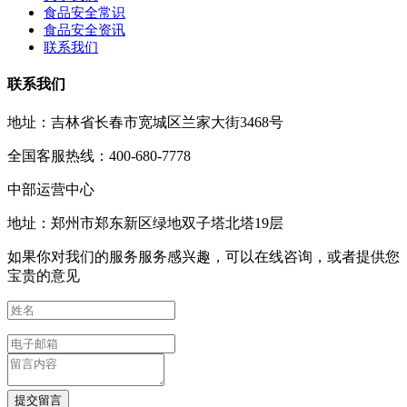
食品安全常识
食品安全资讯
联系我们
联系我们
地址：吉林省长春市宽城区兰家大街3468号
全国客服热线：400-680-7778
中部运营中心
地址：郑州市郑东新区绿地双子塔北塔19层
如果你对我们的服务服务感兴趣，可以在线咨询，或者提供您
宝贵的意见
提交留言