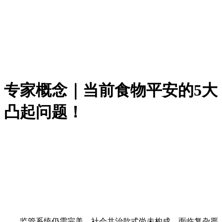
专家概念｜当前食物平安的5大
凸起问题！
监管系统仍需完美，社会共治款式尚未构成。面临复杂严