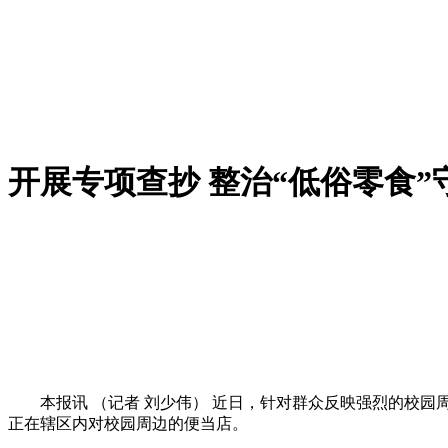
开展专项查抄 整治“低俗零食
本报讯 （记者 刘少伟） 近日，针对群众反映强烈的校园
正在辖区内对校园周边的便当店。